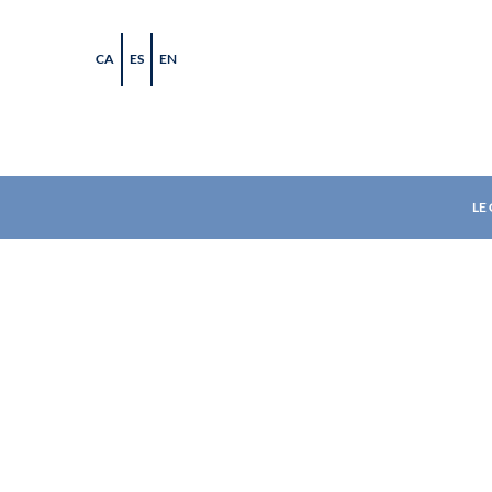
Skip
to
CA
ES
EN
content
LE