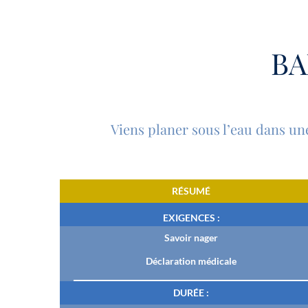
BA
Viens planer sous l’eau dans u
RÉSUMÉ
EXIGENCES :
Savoir nager
Déclaration médicale
DURÉE :