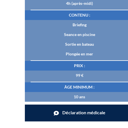
4h (après-midi)
CONTENU :
Briefing
Seance en piscine
Sortie en bateau
Plongée en mer
PRIX :
99 €
ÂGE MINIMUM :
10 ans
Déclaration médicale