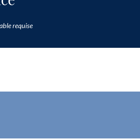
lable requise
ême ?