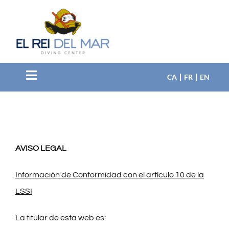
Saltar
al
contenido
CA
FR
EN
Toggle
Navigation
EL CENTRO
INMERSIÓN
AVISO LEGAL
CURSOS
Información de Conformidad con el artículo 10 de la
LSSI
BAUTIZO
La titular de esta web es: