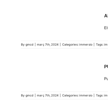
A
El
By
gmcd
|
març 7th, 2024
|
Categories:
immersio
|
Tags:
im
P
Pu
By
gmcd
|
març 7th, 2024
|
Categories:
immersio
|
Tags:
im