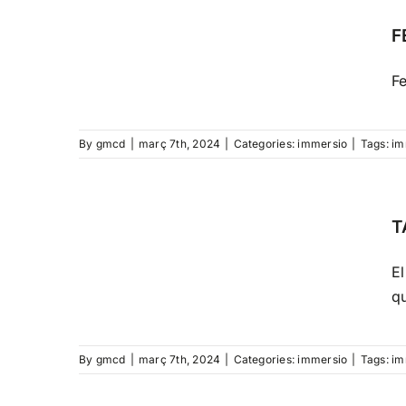
F
Fe
By
gmcd
|
març 7th, 2024
|
Categories:
immersio
|
Tags:
im
T
El
qu
By
gmcd
|
març 7th, 2024
|
Categories:
immersio
|
Tags:
im