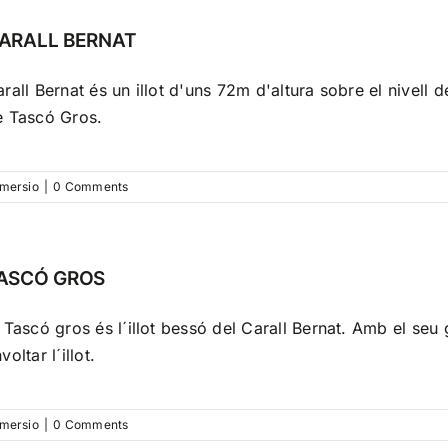
ARALL BERNAT
rall Bernat és un illot d'uns 72m d'altura sobre el nivell d
e Tascó Gros.
mersio
|
0 Comments
ASCÓ GROS
 Tascó gros és l´illot bessó del Carall Bernat. Amb el seu g
voltar l´illot.
mersio
|
0 Comments