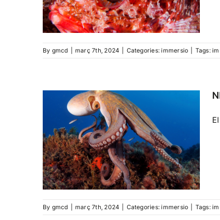
By
gmcd
|
març 7th, 2024
|
Categories:
immersio
|
Tags:
im
N
El
By
gmcd
|
març 7th, 2024
|
Categories:
immersio
|
Tags:
im