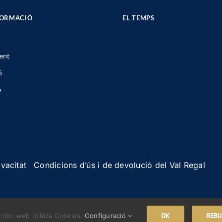
FORMACIÓ
EL TEMPS
ent
ó
e
ivacitat
Condicions d’ús i de devolució del Val Regal
OK
REBU
 lloc web utilitza Cookies.
Configuració
ts els drets reservats ·
Política d’accessibilitat