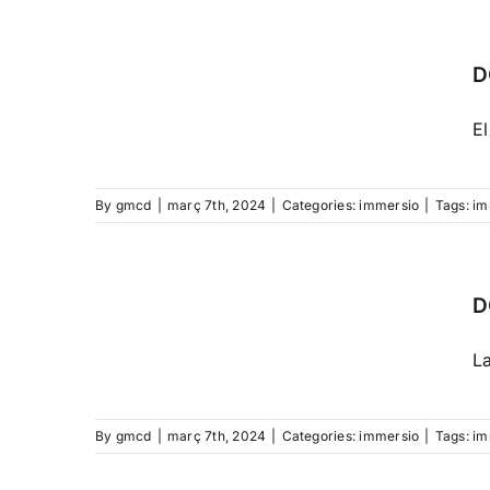
D
El
By
gmcd
|
març 7th, 2024
|
Categories:
immersio
|
Tags:
im
D
La
By
gmcd
|
març 7th, 2024
|
Categories:
immersio
|
Tags:
im