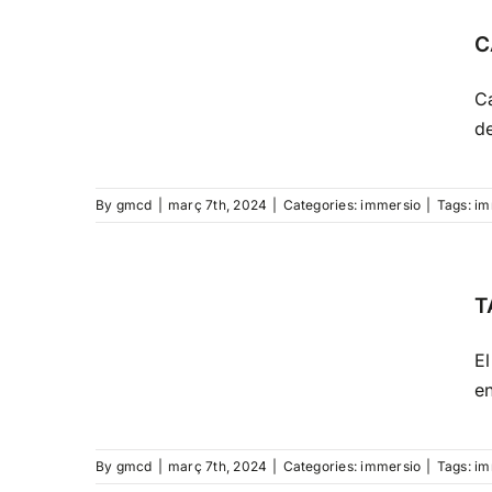
C
Ca
d
By
gmcd
|
març 7th, 2024
|
Categories:
immersio
|
Tags:
im
T
El
en
By
gmcd
|
març 7th, 2024
|
Categories:
immersio
|
Tags:
im