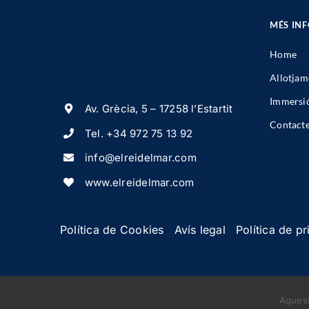
MÉS IN
Home
Allotjam
Immersi
Av. Grècia, 5 – 17258 l’Estartit
Contact
Tel.
+34 972 75 13 92
info@elreidelmar.com
www.elreidelmar.com
Política de Cookies
Avís legal
Política de pr
Aquest
© Copyright 2023 - 2026 · Powered by
GM Cloud Design
· To