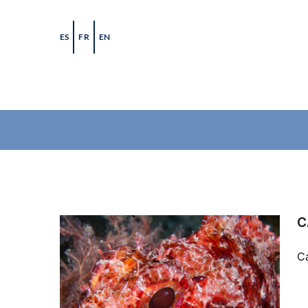
Skip
to
ES
FR
EN
content
C
Ca