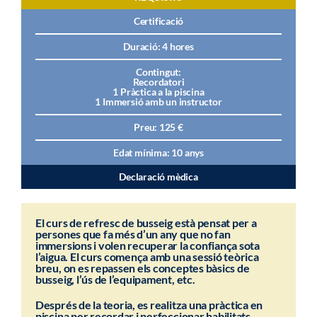
Certificació
Duració: 4 hores
Contingut:
Recordatori
1 Pràctica a la piscina
1 Immersió amb un instructor
Preu: 125 €
Edat mínima: 10 anys
Declaració mèdica
El curs de refresc de busseig està pensat per a
persones que fa més d’un any que no fan
immersions i volen recuperar la confiança sota
l’aigua. El curs comença amb una sessió teòrica
breu, on es repassen els conceptes bàsics de
busseig, l’ús de l’equipament, etc.
Després de la teoria, es realitza una pràctica en
piscina per recordar i perfeccionar habilitats.