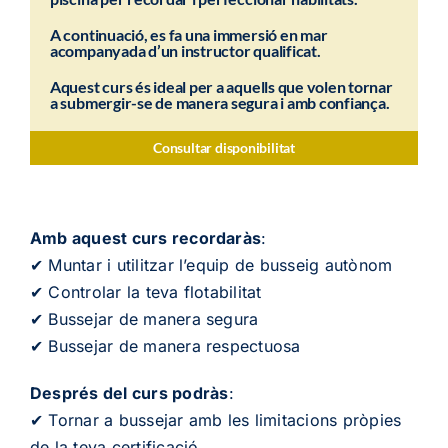
A continuació, es fa una immersió en mar
acompanyada d’un instructor qualificat.
Aquest curs és ideal per a aquells que volen tornar
a submergir-se de manera segura i amb confiança.
Consultar disponibilitat
Amb aquest curs recordaràs
:
✔ Muntar i utilitzar l’equip de busseig autònom
✔ Controlar la teva flotabilitat
✔ Bussejar de manera segura
✔ Bussejar de manera respectuosa
Després del curs podràs
:
✔ Tornar a bussejar amb les limitacions pròpies
de la teva certificació