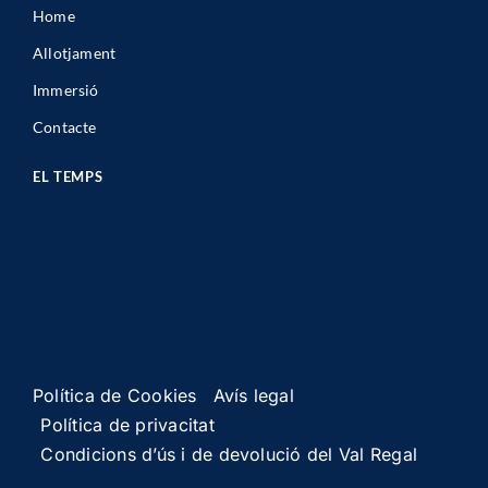
Contacte
EL TEMPS
Política de Cookies
Avís legal
Política de privacitat
Condicions d’ús i de devolució del Val Regal
© Copyright 2023 - 2026 · Powered by
GM Cloud Design
· Tots
els drets reservats ·
Política d’accessibilitat