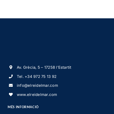
Av. Grècia, 5 – 17258 l’Estartit
Tel.
+34 972 75 13 92
info@elreidelmar.com
www.elreidelmar.com
MÉS INFORMACIÓ
Home
Allotjament
Immersió