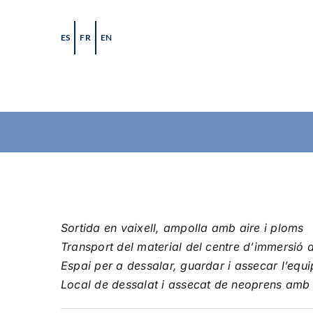
Skip
to
ES
FR
EN
content
Sortida en vaixell, ampolla amb aire i ploms
Transport del material del centre d’immersió a
Espai per a dessalar, guardar i assecar l’equi
Local de dessalat i assecat de neoprens amb