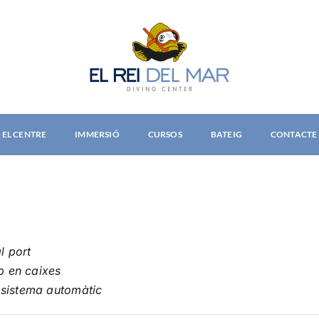
EL CENTRE
IMMERSIÓ
CURSOS
BATEIG
CONTACTE
l port
p en caixes
 sistema automàtic